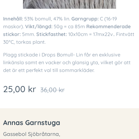
Innehåll:
53% bomull, 47% lin.
Garngrupp:
C (16-19
maskor).
Vikt/längd:
50g = ca 85m
Rekommenderade
stickor:
5mm.
Stickfasthet:
10x10cm = 17mx22v.. Fintvätt
30°C, torkas plant.
Plagg stickade i Drops Bomull- Lin får en exklusive
linkänsla samt en vacker och glansig yta, vilket gör att
det är ett perfekt val till sommarkläder.
25,00
kr
36,00
kr
Annas Garnstuga
Gassebol Sjöbråtarna,