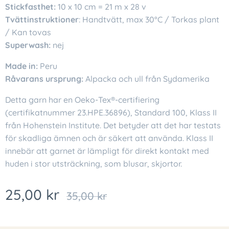
Stickfasthet:
10 x 10 cm = 21 m x 28 v
Tvättinstruktioner
: Handtvätt, max 30°C / Torkas plant
/ Kan tovas
Superwash:
nej
Made in:
Peru
Råvarans ursprung:
Alpacka och ull från Sydamerika
Detta garn har en Oeko-Tex®-certifiering
(certifikatnummer 23.HPE.36896), Standard 100, Klass II
från Hohenstein Institute. Det betyder att det har testats
för skadliga ämnen och är säkert att använda. Klass II
innebär att garnet är lämpligt för direkt kontakt med
huden i stor utsträckning, som blusar, skjortor.
25,00
kr
35,00
kr