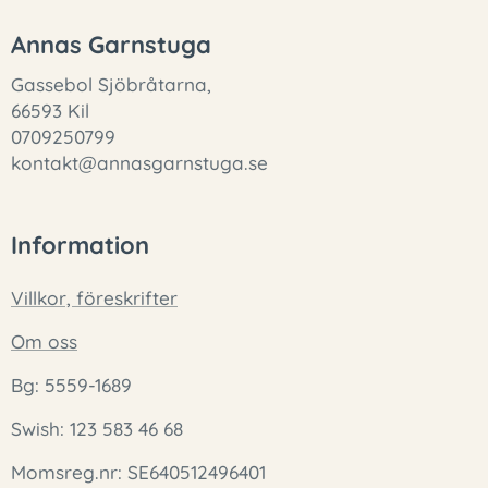
Annas Garnstuga
Gassebol Sjöbråtarna,
66593 Kil
0709250799
kontakt@annasgarnstuga.se
Information
Villkor, föreskrifter
Om oss
Bg: 5559-1689
Swish: 123 583 46 68
Momsreg.nr: SE640512496401