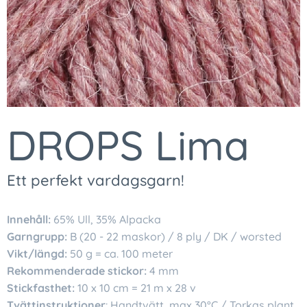
DROPS Lima
Ett perfekt vardagsgarn!
Innehåll:
65% Ull, 35% Alpacka
Garngrupp:
B (20 - 22 maskor) / 8 ply / DK / worsted
Vikt/längd:
50 g = ca. 100 meter
Rekommenderade stickor:
4 mm
Stickfasthet:
10 x 10 cm = 21 m x 28 v
Tvättinstruktioner
: Handtvätt, max 30°C / Torkas plant