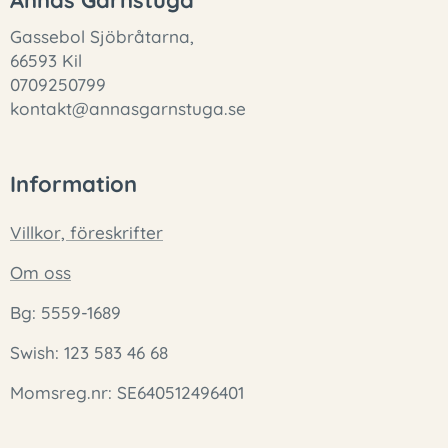
Annas Garnstuga
Gassebol Sjöbråtarna,
66593 Kil
0709250799
kontakt@annasgarnstuga.se
Information
Villkor, föreskrifter
Om oss
Bg: 5559-1689
Swish: 123 583 46 68
Momsreg.nr: SE640512496401