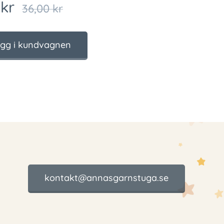
kr
36,00
kr
gg i kundvagnen
kontakt@annasgarnstuga.se