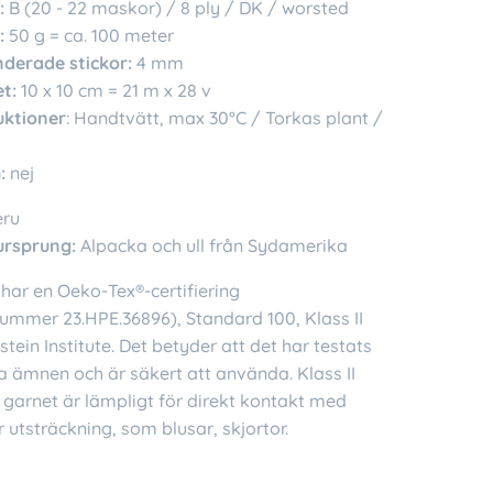
:
B (20 - 22 maskor) / 8 ply / DK / worsted
:
50 g = ca. 100 meter
erade stickor:
4 mm
t:
10 x 10 cm = 21 m x 28 v
uktioner
: Handtvätt, max 30°C / Torkas plant /
:
nej
eru
ursprung:
Alpacka och ull från Sydamerika
har en Oeko-Tex®-certifiering
nummer 23.HPE.36896), Standard 100, Klass II
tein Institute. Det betyder att det har testats
a ämnen och är säkert att använda. Klass II
 garnet är lämpligt för direkt kontakt med
r utsträckning, som blusar, skjortor.