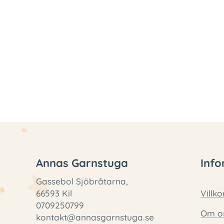
Annas Garnstuga
Info
Gassebol Sjöbråtarna,
66593 Kil
Villko
0709250799
Om o
kontakt@annasgarnstuga.se