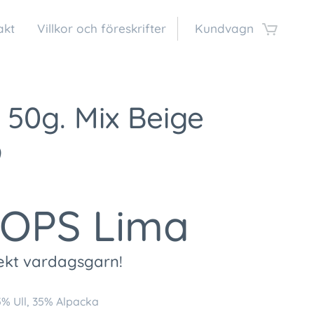
akt
Villkor och föreskrifter
Kundvagn
 50g. Mix Beige
9
OPS Lima
fekt vardagsgarn!
% Ull, 35% Alpacka