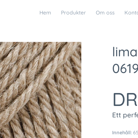
Hem
Produkter
Om oss
Kont
lima
061
DR
Ett per
Innehåll:
65