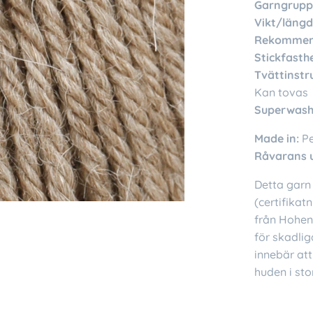
Garngrupp
Vikt/längd
Rekommend
Stickfasthe
Tvättinstr
Kan tovas
Superwash
Made in:
P
Råvarans 
Detta garn 
(certifikat
från Hohens
för skadlig
innebär att
huden i sto