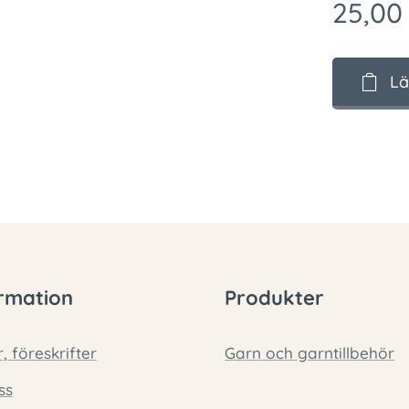
25,00
Lä
rmation
Produkter
r, föreskrifter
Garn och garntillbehör
ss