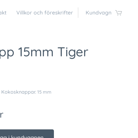
akt
Villkor och föreskrifter
Kundvagn
pp 15mm Tiger
a Kokosknappar.
15 mm
r
gg i kundvagnen