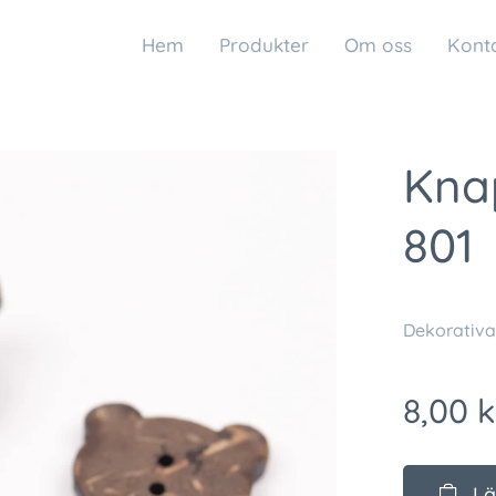
Hem
Produkter
Om oss
Kont
Kna
801
Dekorativ
8,00
k
Lä