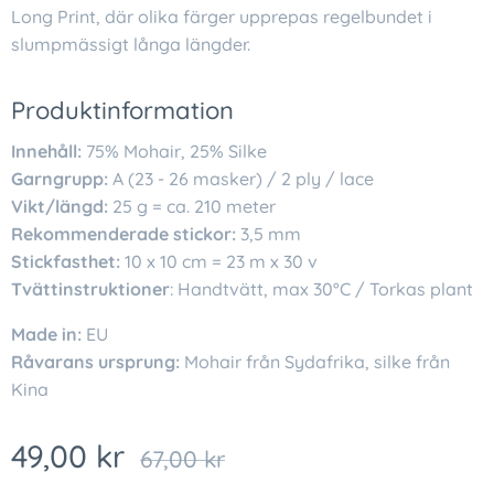
Long Print, där olika färger upprepas regelbundet i
slumpmässigt långa längder.
Produktinformation
Innehåll:
75% Mohair, 25% Silke
Garngrupp:
A (23 - 26 masker) / 2 ply / lace
Vikt/längd:
25 g = ca. 210 meter
Rekommenderade stickor:
3,5 mm
Stickfasthet:
10 x 10 cm = 23 m x 30 v
Tvättinstruktioner
: Handtvätt, max 30°C / Torkas plant
Made in:
EU
Råvarans ursprung:
Mohair från Sydafrika, silke från
Kina
49,00
kr
67,00
kr