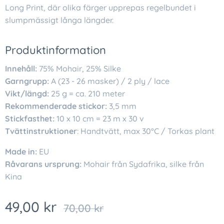
Long Print, där olika färger upprepas regelbundet i
slumpmässigt långa längder.
Produktinformation
Innehåll:
75% Mohair, 25% Silke
Garngrupp:
A (23 - 26 masker) / 2 ply / lace
Vikt/längd:
25 g = ca. 210 meter
Rekommenderade stickor:
3,5 mm
Stickfasthet:
10 x 10 cm = 23 m x 30 v
Tvättinstruktioner
: Handtvätt, max 30°C / Torkas plant
Made in:
EU
Råvarans ursprung:
Mohair från Sydafrika, silke från
Kina
49,00
kr
70,00
kr