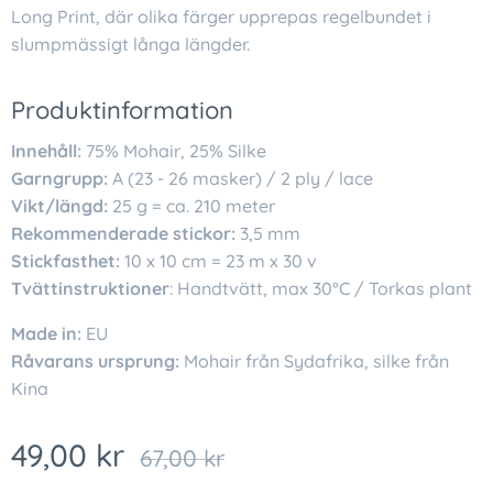
Long Print, där olika färger upprepas regelbundet i
slumpmässigt långa längder.
Produktinformation
Innehåll:
75% Mohair, 25% Silke
Garngrupp:
A (23 - 26 masker) / 2 ply / lace
Vikt/längd:
25 g = ca. 210 meter
Rekommenderade stickor:
3,5 mm
Stickfasthet:
10 x 10 cm = 23 m x 30 v
Tvättinstruktioner
: Handtvätt, max 30°C / Torkas plant
Made in:
EU
Råvarans ursprung:
Mohair från Sydafrika, silke från
Kina
49,00
kr
67,00
kr