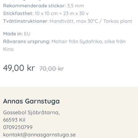
Rekommenderade stickor:
3,5 mm
Stickfasthet:
10 x 10 cm = 23 m x 30 v
Tvättinstruktioner
: Handtvätt, max 30°C / Torkas plant
Made in:
EU
Råvarans ursprung:
Mohair från Sydafrika, silke från
Kina
49,00
kr
70,00
kr
Annas Garnstuga
Gassebol Sjöbråtarna,
66593 Kil
0709250799
kontakt@annasgarnstuga.se