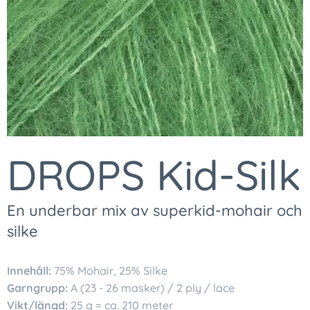
DROPS Kid-Silk
En underbar mix av superkid-mohair och
silke
Innehåll:
75% Mohair, 25% Silke
Garngrupp:
A (23 - 26 masker) / 2 ply / lace
Vikt/längd:
25 g = ca. 210 meter