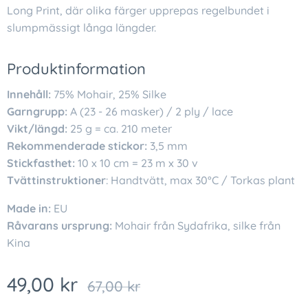
Long Print, där olika färger upprepas regelbundet i
slumpmässigt långa längder.
Produktinformation
Innehåll:
75% Mohair, 25% Silke
Garngrupp:
A (23 - 26 masker) / 2 ply / lace
Vikt/längd:
25 g = ca. 210 meter
Rekommenderade stickor:
3,5 mm
Stickfasthet:
10 x 10 cm = 23 m x 30 v
Tvättinstruktioner
: Handtvätt, max 30°C / Torkas plant
Made in:
EU
Råvarans ursprung:
Mohair från Sydafrika, silke från
Kina
49,00
kr
67,00
kr