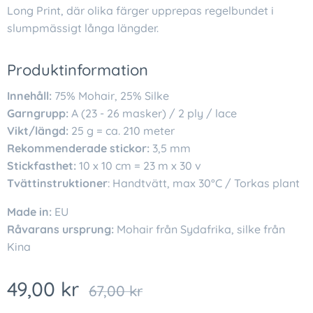
Long Print, där olika färger upprepas regelbundet i
slumpmässigt långa längder.
Produktinformation
Innehåll:
75% Mohair, 25% Silke
Garngrupp:
A (23 - 26 masker) / 2 ply / lace
Vikt/längd:
25 g = ca. 210 meter
Rekommenderade stickor:
3,5 mm
Stickfasthet:
10 x 10 cm = 23 m x 30 v
Tvättinstruktioner
: Handtvätt, max 30°C / Torkas plant
Made in:
EU
Råvarans ursprung:
Mohair från Sydafrika, silke från
Kina
49,00
kr
67,00
kr