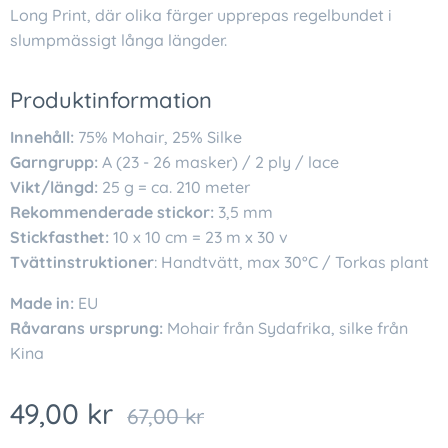
Long Print, där olika färger upprepas regelbundet i
slumpmässigt långa längder.
Produktinformation
Innehåll:
75% Mohair, 25% Silke
Garngrupp:
A (23 - 26 masker) / 2 ply / lace
Vikt/längd:
25 g = ca. 210 meter
Rekommenderade stickor:
3,5 mm
Stickfasthet:
10 x 10 cm = 23 m x 30 v
Tvättinstruktioner
: Handtvätt, max 30°C / Torkas plant
Made in:
EU
Råvarans ursprung:
Mohair från Sydafrika, silke från
Kina
49,00
kr
67,00
kr