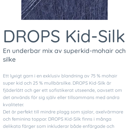
DROPS Kid-Silk
En underbar mix av superkid-mohair och
silke
Ett lyxigt garn i en exklusiv blandning av 75 % mohair
super kid och 25 % mullbärsilke. DROPS Kid-Silk är
fjäderlätt och ger ett sofistikerat utseende, oavsett om
det används för sig själv eller tillsammans med andra
kvaliteter.
Det är perfekt till mindre plagg som sjalar, axelvärmare
och feminina toppar. DROPS Kid-Silk finns i många
delikata färger som inkluderar både enfärgade och