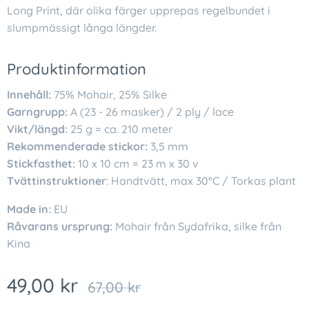
Long Print, där olika färger upprepas regelbundet i
slumpmässigt långa längder.
Produktinformation
Innehåll:
75% Mohair, 25% Silke
Garngrupp:
A (23 - 26 masker) / 2 ply / lace
Vikt/längd:
25 g = ca. 210 meter
Rekommenderade stickor:
3,5 mm
Stickfasthet:
10 x 10 cm = 23 m x 30 v
Tvättinstruktioner
: Handtvätt, max 30°C / Torkas plant
Made in:
EU
Råvarans ursprung:
Mohair från Sydafrika, silke från
Kina
49,00
kr
67,00
kr