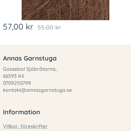
57,00
kr
55,00
kr
Annas Garnstuga
Gassebol Sjöbråtarna,
66593 Kil
0709250799
kontakt@annasgarnstuga.se
Information
Villkor, föreskrifter