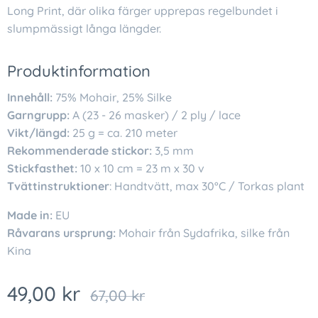
Long Print, där olika färger upprepas regelbundet i
slumpmässigt långa längder.
Produktinformation
Innehåll:
75% Mohair, 25% Silke
Garngrupp:
A (23 - 26 masker) / 2 ply / lace
Vikt/längd:
25 g = ca. 210 meter
Rekommenderade stickor:
3,5 mm
Stickfasthet:
10 x 10 cm = 23 m x 30 v
Tvättinstruktioner
: Handtvätt, max 30°C / Torkas plant
Made in:
EU
Råvarans ursprung:
Mohair från Sydafrika, silke från
Kina
49,00
kr
67,00
kr