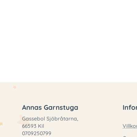
Annas Garnstuga
Info
Gassebol Sjöbråtarna,
66593 Kil
Villko
0709250799