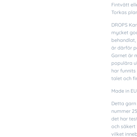
Fintvätt el
Torkas pla
DROPS Kari
mycket god
behandlat, 
är därför p
Garnet är 
populära ul
har funnit
talet och f
Made in EU
Detta garn 
nummer 25.3
det har tes
och säkert 
vilket inne