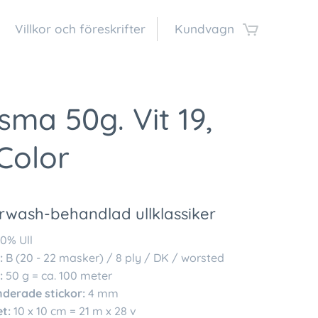
Villkor och föreskrifter
Kundvagn
sma 50g. Vit 19,
Color
rwash-behandlad ullklassiker
0% Ull
:
B (20 - 22 masker) / 8 ply / DK / worsted
:
50 g = ca. 100 meter
erade stickor:
4 mm
t:
10 x 10 cm = 21 m x 28 v