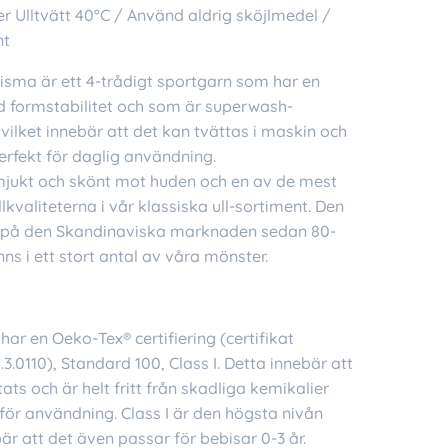
ler Ulltvätt 40°C / Använd aldrig sköjlmedel /
nt
sma är ett 4-trådigt sportgarn som har en
 formstabilitet och som är superwash-
vilket innebär att det kan tvättas i maskin och
erfekt för daglig användning.
mjukt och skönt mot huden och en av de mest
lkvaliteterna i vår klassiska ull-sortiment. Den
s på den Skandinaviska marknaden sedan 80-
inns i ett stort antal av våra mönster.
har en Oeko-Tex® certifiering (certifikat
.0110), Standard 100, Class I. Detta innebär att
tats och är helt fritt från skadliga kemikalier
för användning. Class I är den högsta nivån
bär att det även passar för bebisar 0-3 år.