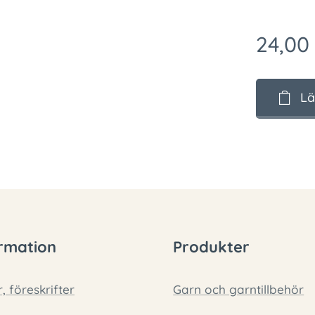
24,00
Lä
rmation
Produkter
r, föreskrifter
Garn och garntillbehör