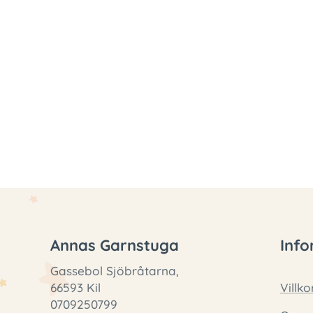
Annas Garnstuga
Info
Gassebol Sjöbråtarna,
66593 Kil
Villko
0709250799