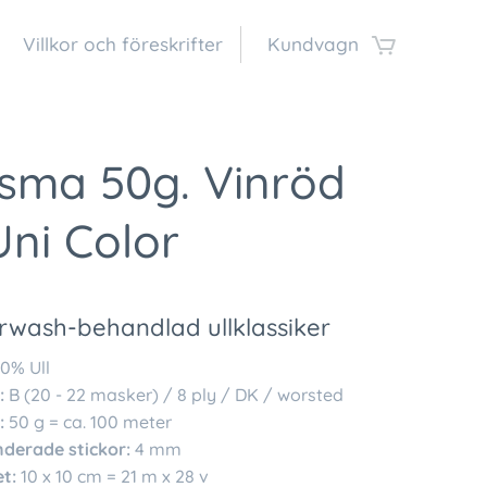
Villkor och föreskrifter
Kundvagn
isma 50g. Vinröd
Uni Color
rwash-behandlad ullklassiker
0% Ull
:
B (20 - 22 masker) / 8 ply / DK / worsted
:
50 g = ca. 100 meter
erade stickor:
4 mm
t:
10 x 10 cm = 21 m x 28 v