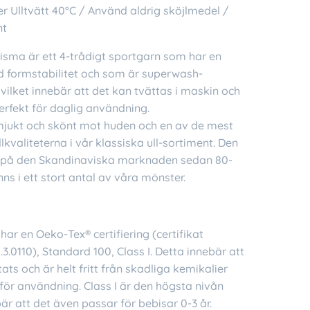
ler Ulltvätt 40°C / Använd aldrig sköjlmedel /
nt
sma är ett 4-trådigt sportgarn som har en
 formstabilitet och som är superwash-
vilket innebär att det kan tvättas i maskin och
erfekt för daglig användning.
mjukt och skönt mot huden och en av de mest
lkvaliteterna i vår klassiska ull-sortiment. Den
s på den Skandinaviska marknaden sedan 80-
inns i ett stort antal av våra mönster.
har en Oeko-Tex® certifiering (certifikat
.0110), Standard 100, Class I. Detta innebär att
tats och är helt fritt från skadliga kemikalier
för användning. Class I är den högsta nivån
bär att det även passar för bebisar 0-3 år.