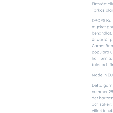
Fintvätt el
Torkas pla
DROPS Kari
mycket god
behandlat, 
är därför p
Garnet är 
populära ul
har funnit
talet och f
Made in EU
Detta garn 
nummer 25.3
det har tes
och säkert 
vilket inne