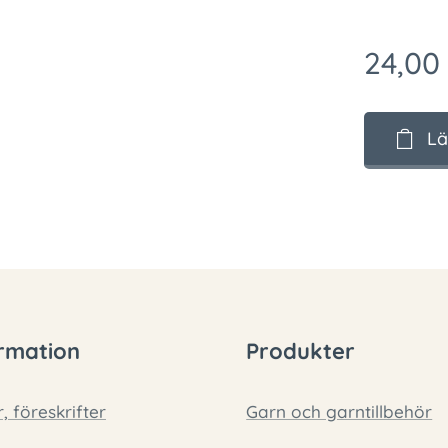
24,00
Lä
rmation
Produkter
r, föreskrifter
Garn och garntillbehör