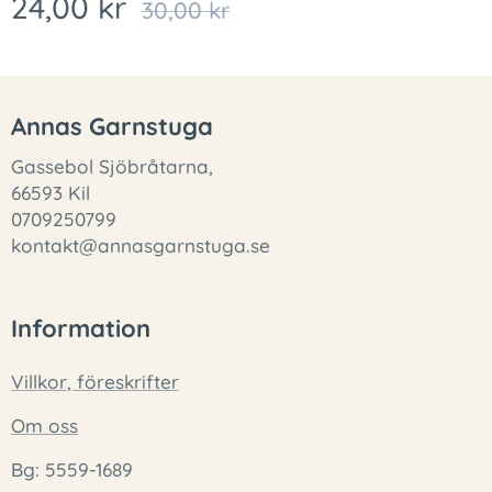
24,00
kr
30,00
kr
Annas Garnstuga
Gassebol Sjöbråtarna,
66593 Kil
0709250799
kontakt@annasgarnstuga.se
Information
Villkor, föreskrifter
Om oss
Bg: 5559-1689