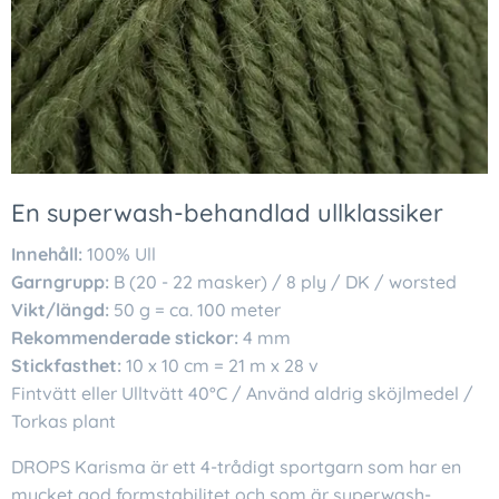
En superwash-behandlad ullklassiker
Innehåll:
100% Ull
Garngrupp:
B (20 - 22 masker) / 8 ply / DK / worsted
Vikt/längd:
50 g = ca. 100 meter
Rekommenderade stickor:
4 mm
Stickfasthet:
10 x 10 cm = 21 m x 28 v
Fintvätt eller Ulltvätt 40°C / Använd aldrig sköjlmedel /
Torkas plant
DROPS Karisma är ett 4-trådigt sportgarn som har en
mycket god formstabilitet och som är superwash-