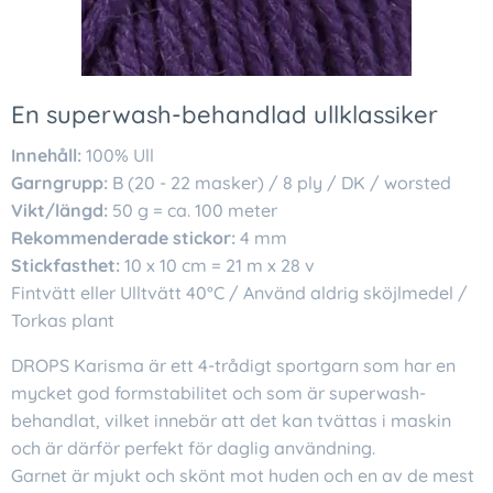
En superwash-behandlad ullklassiker
Innehåll:
100% Ull
Garngrupp:
B (20 - 22 masker) / 8 ply / DK / worsted
Vikt/längd:
50 g = ca. 100 meter
Rekommenderade stickor:
4 mm
Stickfasthet:
10 x 10 cm = 21 m x 28 v
Fintvätt eller Ulltvätt 40°C / Använd aldrig sköjlmedel /
Torkas plant
DROPS Karisma är ett 4-trådigt sportgarn som har en
mycket god formstabilitet och som är superwash-
behandlat, vilket innebär att det kan tvättas i maskin
och är därför perfekt för daglig användning.
Garnet är mjukt och skönt mot huden och en av de mest