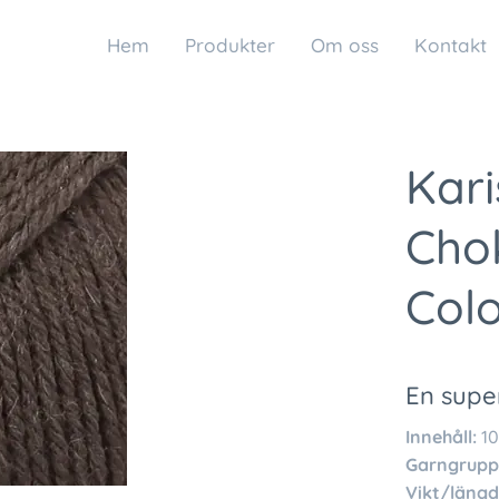
Hem
Produkter
Om oss
Kontakt
Kar
Chok
Col
En supe
Innehåll:
10
Garngrupp
Vikt/längd