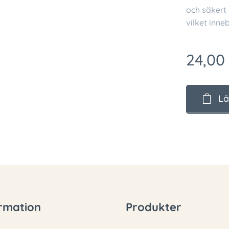
och säkert 
vilket inne
24,00
Lä
rmation
Produkter