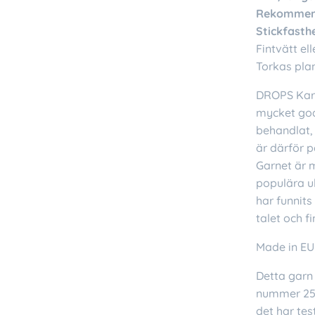
Rekommend
Stickfasthe
Fintvätt el
Torkas pla
DROPS Kari
mycket god
behandlat, 
är därför p
Garnet är 
populära ul
har funnit
talet och f
Made in EU
Detta garn 
nummer 25.3
det har tes