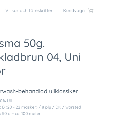
Villkor och föreskrifter
Kundvagn
isma 50g.
ladbrun 04, Uni
or
rwash-behandlad ullklassiker
0% Ull
:
B (20 - 22 masker) / 8 ply / DK / worsted
:
50 g = ca. 100 meter