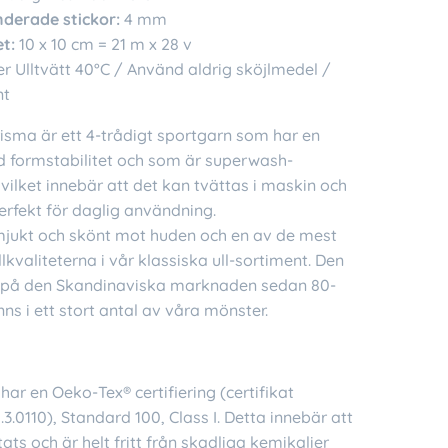
erade stickor:
4 mm
t:
10 x 10 cm = 21 m x 28 v
ler Ulltvätt 40°C / Använd aldrig sköjlmedel /
nt
sma är ett 4-trådigt sportgarn som har en
 formstabilitet och som är superwash-
vilket innebär att det kan tvättas i maskin och
erfekt för daglig användning.
mjukt och skönt mot huden och en av de mest
lkvaliteterna i vår klassiska ull-sortiment. Den
s på den Skandinaviska marknaden sedan 80-
inns i ett stort antal av våra mönster.
har en Oeko-Tex® certifiering (certifikat
.0110), Standard 100, Class I. Detta innebär att
tats och är helt fritt från skadliga kemikalier