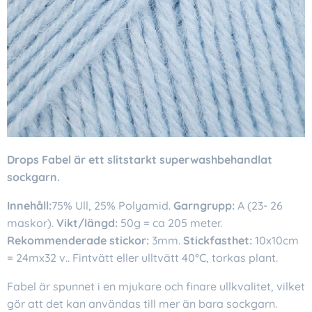
Drops Fabel är ett slitstarkt superwashbehandlat
sockgarn.
Innehåll:
75% Ull, 25% Polyamid.
Garngrupp:
A (23- 26
maskor).
Vikt/längd:
50g = ca 205 meter.
Rekommenderade stickor:
3mm.
Stickfasthet:
10x10cm
= 24mx32 v.. Fintvätt eller ulltvätt 40°C, torkas plant.
Fabel är spunnet i en mjukare och finare ullkvalitet, vilket
gör att det kan användas till mer än bara sockgarn.