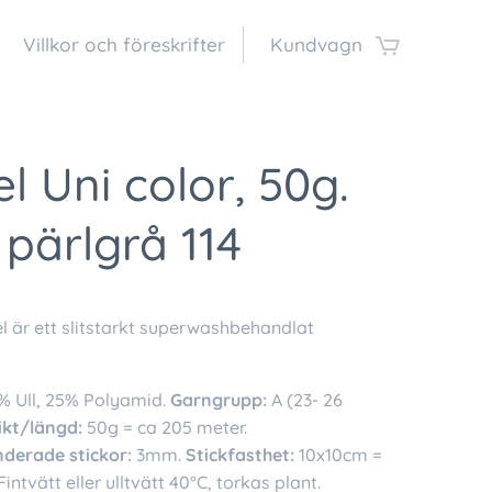
Villkor och föreskrifter
Kundvagn
l Uni color, 50g.
 pärlgrå 114
l är ett slitstarkt superwashbehandlat
% Ull, 25% Polyamid.
Garngrupp:
A (23- 26
ikt/längd:
50g = ca 205 meter.
erade stickor:
3mm.
Stickfasthet:
10x10cm =
intvätt eller ulltvätt 40°C, torkas plant.