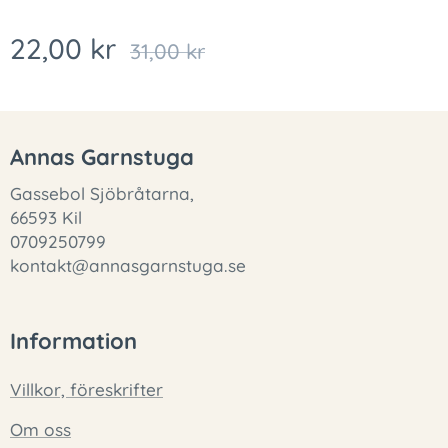
22,00
kr
31,00
kr
Annas Garnstuga
Gassebol Sjöbråtarna,
66593 Kil
0709250799
kontakt@annasgarnstuga.se
Information
Villkor, föreskrifter
Om oss