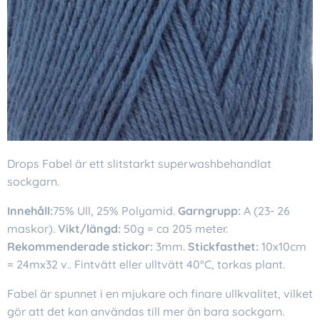
Drops Fabel är ett slitstarkt superwashbehandlat
sockgarn.
Innehåll:
75% Ull, 25% Polyamid.
Garngrupp:
A (23- 26
maskor).
Vikt/längd:
50g = ca 205 meter.
Rekommenderade stickor:
3mm.
Stickfasthet:
10x10cm
= 24mx32 v.. Fintvätt eller ulltvätt 40°C, torkas plant.
Fabel är spunnet i en mjukare och finare ullkvalitet, vilket
gör att det kan användas till mer än bara sockgarn.