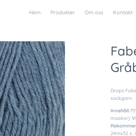
Hem
Produkter
Om oss
Kontakt
Fabe
Gråb
Drops Fabe
sockgarn.
Innehåll:
75
maskor).
V
Rekommend
24mx32 v.. F