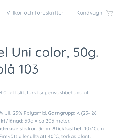
Villkor och föreskrifter
Kundvagn
l Uni color, 50g.
lå 103
l är ett slitstarkt superwashbehandlat
% Ull, 25% Polyamid.
Garngrupp:
A (23- 26
ikt/längd:
50g = ca 205 meter.
erade stickor:
3mm.
Stickfasthet:
10x10cm =
intvätt eller ulltvätt 40°C, torkas plant.