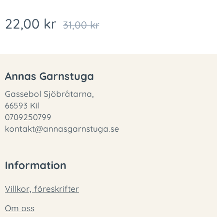
22,00
kr
31,00
kr
Annas Garnstuga
Gassebol Sjöbråtarna,
66593 Kil
0709250799
kontakt@annasgarnstuga.se
Information
Villkor, föreskrifter
Om oss