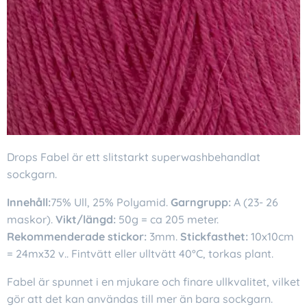
Drops Fabel är ett slitstarkt superwashbehandlat
sockgarn.
Innehåll:
75% Ull, 25% Polyamid.
Garngrupp:
A (23- 26
maskor).
Vikt/längd:
50g = ca 205 meter.
Rekommenderade stickor:
3mm.
Stickfasthet:
10x10cm
= 24mx32 v.. Fintvätt eller ulltvätt 40°C, torkas plant.
Fabel är spunnet i en mjukare och finare ullkvalitet, vilket
gör att det kan användas till mer än bara sockgarn.