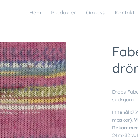
Hem
Produkter
Om oss
Kontakt
Fabe
drö
Drops Fabe
sockgarn.
Innehåll:
75
maskor).
V
Rekommend
24mx32 v.. F