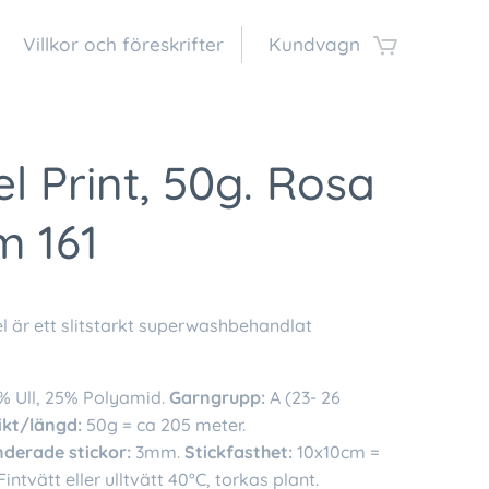
Villkor och föreskrifter
Kundvagn
l Print, 50g. Rosa
m 161
l är ett slitstarkt superwashbehandlat
% Ull, 25% Polyamid.
Garngrupp:
A (23- 26
ikt/längd:
50g = ca 205 meter.
erade stickor:
3mm.
Stickfasthet:
10x10cm =
intvätt eller ulltvätt 40°C, torkas plant.