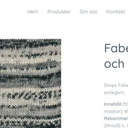
Hem
Produkter
Om oss
Kontakt
Fabe
och
Drops Fabe
sockgarn.
Innehåll:
75
maskor).
V
Rekommend
24mx32 v.. F