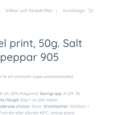
Villkor och föreskrifter
Kundvagn
l print, 50g. Salt
 peppar 905
l är ett slitstarkt superwashbehandlat
% Ull, 25% Polyamid.
Garngrupp:
A (23- 26
ikt/längd:
50g = ca 205 meter.
erade stickor:
3mm.
Stickfasthet:
10x10cm =
intvätt eller ulltvätt 40°C, torkas plant.