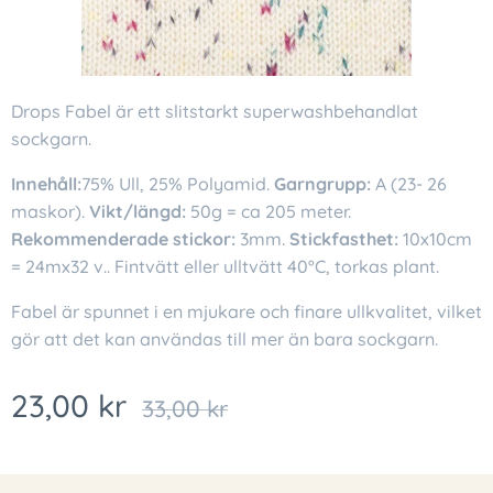
Drops Fabel är ett slitstarkt superwashbehandlat
sockgarn.
Innehåll:
75% Ull, 25% Polyamid.
Garngrupp:
A (23- 26
maskor).
Vikt/längd:
50g = ca 205 meter.
Rekommenderade stickor:
3mm.
Stickfasthet:
10x10cm
= 24mx32 v.. Fintvätt eller ulltvätt 40°C, torkas plant.
Fabel är spunnet i en mjukare och finare ullkvalitet, vilket
gör att det kan användas till mer än bara sockgarn.
23,00
kr
33,00
kr