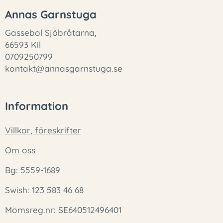
Annas Garnstuga
Gassebol Sjöbråtarna,
66593 Kil
0709250799
kontakt@annasgarnstuga.se
Information
Villkor, föreskrifter
Om oss
Bg: 5559-1689
Swish: 123 583 46 68
Momsreg.nr: SE640512496401