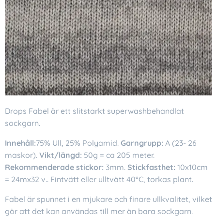
Drops Fabel är ett slitstarkt superwashbehandlat
sockgarn.
Innehåll:
75% Ull, 25% Polyamid.
Garngrupp:
A (23- 26
maskor).
Vikt/längd:
50g = ca 205 meter.
Rekommenderade stickor:
3mm.
Stickfasthet:
10x10cm
= 24mx32 v.. Fintvätt eller ulltvätt 40°C, torkas plant.
Fabel är spunnet i en mjukare och finare ullkvalitet, vilket
gör att det kan användas till mer än bara sockgarn.