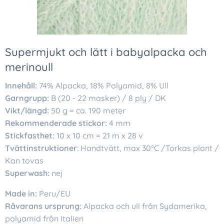
Supermjukt och lätt i babyalpacka och
merinoull
Innehåll:
74% Alpacka, 18% Polyamid, 8% Ull
Garngrupp:
B (20 - 22 masker) / 8 ply / DK
Vikt/längd:
50 g = ca. 190 meter
Rekommenderade stickor:
4 mm
Stickfasthet:
10 x 10 cm = 21 m x 28 v
Tvättinstruktioner
: Handtvätt, max 30°C /Torkas plant /
Kan tovas
Superwash:
nej
Made in:
Peru/EU
Råvarans ursprung:
Alpacka och ull från Sydamerika,
polyamid från Italien