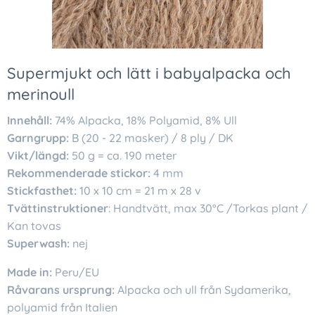
Supermjukt och lätt i babyalpacka och
merinoull
Innehåll:
74% Alpacka, 18% Polyamid, 8% Ull
Garngrupp:
B (20 - 22 masker) / 8 ply / DK
Vikt/längd:
50 g = ca. 190 meter
Rekommenderade stickor:
4 mm
Stickfasthet:
10 x 10 cm = 21 m x 28 v
Tvättinstruktioner
: Handtvätt, max 30°C /Torkas plant /
Kan tovas
Superwash:
nej
Made in:
Peru/EU
Råvarans ursprung:
Alpacka och ull från Sydamerika,
polyamid från Italien