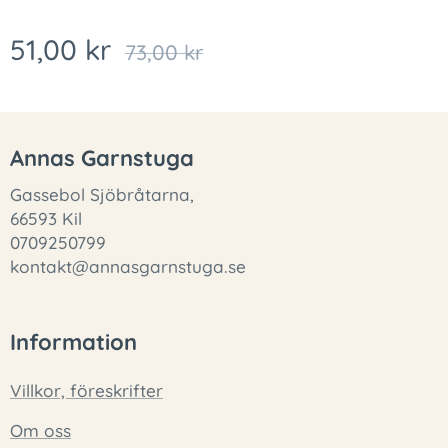
51,00
kr
73,00
kr
Annas Garnstuga
Gassebol Sjöbråtarna,
66593 Kil
0709250799
kontakt@annasgarnstuga.se
Information
Villkor, föreskrifter
Om oss