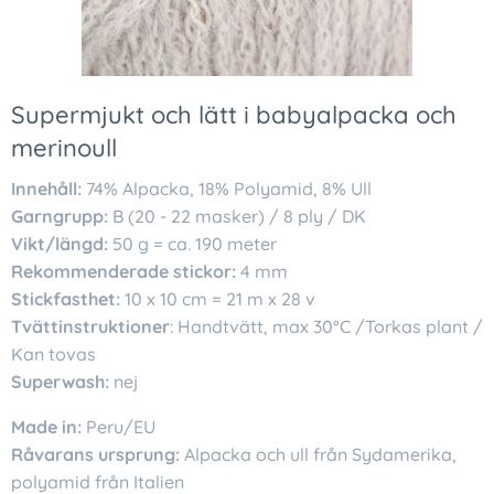
Supermjukt och lätt i babyalpacka och
merinoull
Innehåll:
74% Alpacka, 18% Polyamid, 8% Ull
Garngrupp:
B (20 - 22 masker) / 8 ply / DK
Vikt/längd:
50 g = ca. 190 meter
Rekommenderade stickor:
4 mm
Stickfasthet:
10 x 10 cm = 21 m x 28 v
Tvättinstruktioner
: Handtvätt, max 30°C /Torkas plant /
Kan tovas
Superwash:
nej
Made in:
Peru/EU
Råvarans ursprung:
Alpacka och ull från Sydamerika,
polyamid från Italien