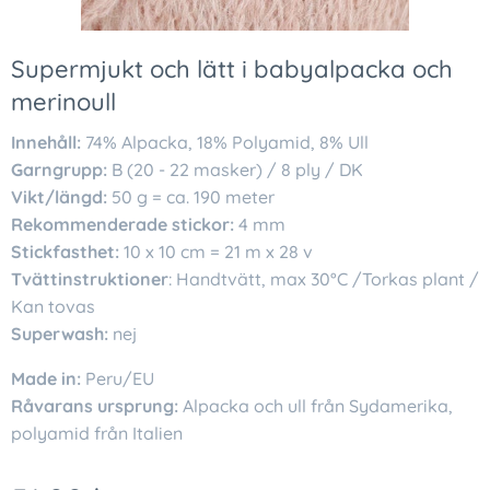
Supermjukt och lätt i babyalpacka och
merinoull
Innehåll:
74% Alpacka, 18% Polyamid, 8% Ull
Garngrupp:
B (20 - 22 masker) / 8 ply / DK
Vikt/längd:
50 g = ca. 190 meter
Rekommenderade stickor:
4 mm
Stickfasthet:
10 x 10 cm = 21 m x 28 v
Tvättinstruktioner
: Handtvätt, max 30°C /Torkas plant /
Kan tovas
Superwash:
nej
Made in:
Peru/EU
Råvarans ursprung:
Alpacka och ull från Sydamerika,
polyamid från Italien