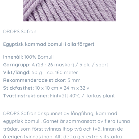
DROPS Safran
Egyptisk kammad bomull i alla färger!
Innehåll:
100% Bomull
Garngrupp:
A (23 - 26 maskor) / 5 ply / sport
Vikt/längd:
50 g = ca. 160 meter
Rekommenderade stickor:
3 mm
Stickfasthet:
10 x 10 cm = 24 m x 32 v
Tvättinstruktioner
: Fintvätt 40°C / Torkas plant
DROPS Safran är spunnet av långfibrig, kammad
egyptisk bomull. Garnet är sammansatt av flera tunna
trådar, som först tvinnas ihop två och två, innan de
återigen tvinnas ihop. Allt detta ger extra slitstarka