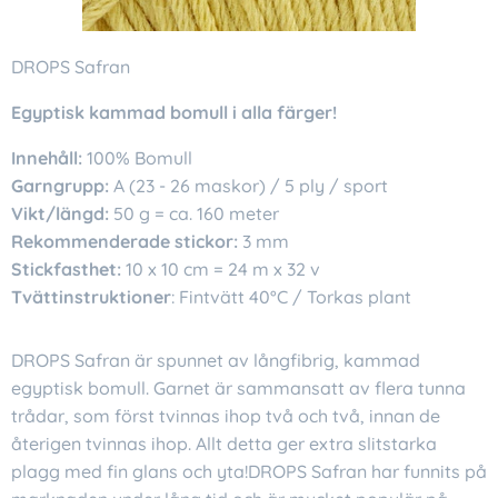
DROPS Safran
Egyptisk kammad bomull i alla färger!
Innehåll:
100% Bomull
Garngrupp:
A (23 - 26 maskor) / 5 ply / sport
Vikt/längd:
50 g = ca. 160 meter
Rekommenderade stickor:
3 mm
Stickfasthet:
10 x 10 cm = 24 m x 32 v
Tvättinstruktioner
: Fintvätt 40°C / Torkas plant
DROPS Safran är spunnet av långfibrig, kammad
egyptisk bomull. Garnet är sammansatt av flera tunna
trådar, som först tvinnas ihop två och två, innan de
återigen tvinnas ihop. Allt detta ger extra slitstarka
plagg med fin glans och yta!DROPS Safran har funnits på