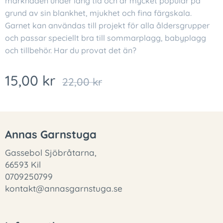
marknaden under lång tid och är mycket populär på
grund av sin blankhet, mjukhet och fina färgskala.
Garnet kan användas till projekt för alla åldersgrupper
och passar speciellt bra till sommarplagg, babyplagg
och tillbehör. Har du provat det än?
15,00
kr
22,00
kr
Annas Garnstuga
Gassebol Sjöbråtarna,
66593 Kil
0709250799
kontakt@annasgarnstuga.se