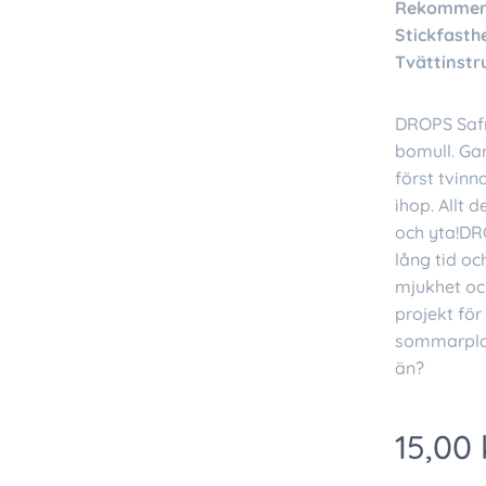
Rekommend
Stickfasthe
Tvättinstr
DROPS Safr
bomull. Ga
först tvinn
ihop. Allt 
och yta!DR
lång tid oc
mjukhet och
projekt för
sommarplag
än?
15,00