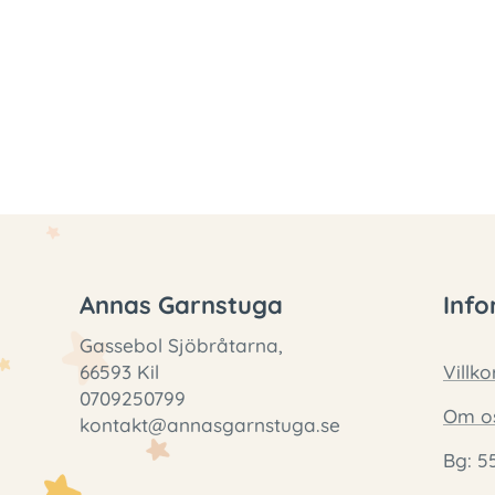
Annas Garnstuga
Info
Gassebol Sjöbråtarna,
66593 Kil
Villko
0709250799
Om o
kontakt@annasgarnstuga.se
Bg: 5