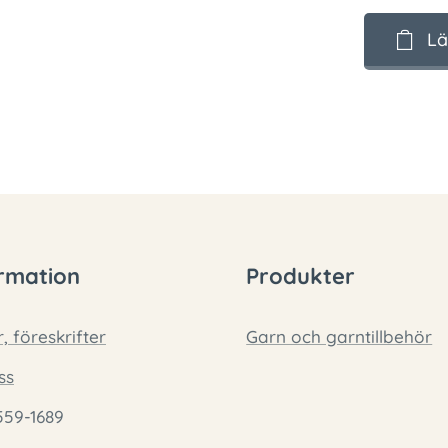
Lä
rmation
Produkter
r, föreskrifter
Garn och garntillbehör
ss
559-1689