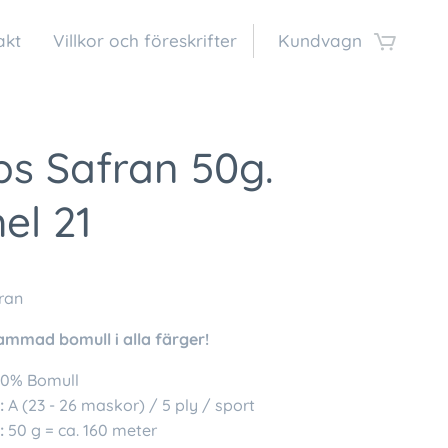
akt
Villkor och föreskrifter
Kundvagn
ps Safran 50g.
el 21
ran
ammad bomull i alla färger!
0% Bomull
:
A (23 - 26 maskor) / 5 ply / sport
:
50 g = ca. 160 meter