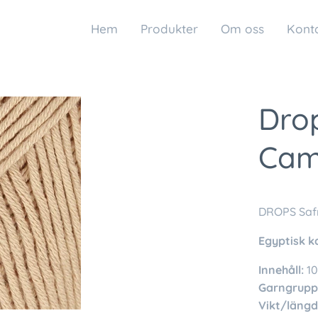
Hem
Produkter
Om oss
Kont
Dro
Cam
DROPS Saf
Egyptisk k
Innehåll:
10
Garngrupp
Vikt/längd