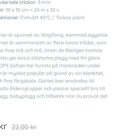
erade stickor:
3 mm
t:
10 x 10 cm = 24 m x 32 v
uktioner
: Fintvätt 40°C / Torkas plant
an är spunnet av långfibrig, kammad egyptisk
rnet är sammansatt av flera tunna trådar, som
as ihop två och två, innan de återigen tvinnas
detta ger extra slitstarka plagg med fin glans
OPS Safran har funnits på marknaden under
h är mycket populär på grund av sin blankhet,
 fina färgskala. Garnet kan användas till
 alla åldersgrupper och passar speciellt bra till
g, babyplagg och tillbehör. Har du provat det
kr
22,00
kr