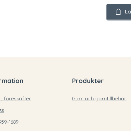
Lä
rmation
Produkter
r, föreskrifter
Garn och garntillbehör
ss
559-1689