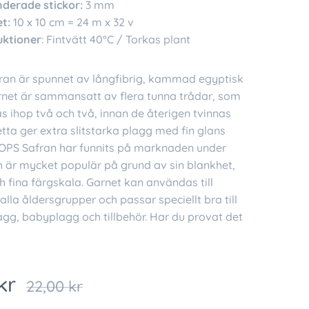
erade stickor:
3 mm
t:
10 x 10 cm = 24 m x 32 v
uktioner
: Fintvätt 40°C / Torkas plant
an är spunnet av långfibrig, kammad egyptisk
rnet är sammansatt av flera tunna trådar, som
as ihop två och två, innan de återigen tvinnas
detta ger extra slitstarka plagg med fin glans
OPS Safran har funnits på marknaden under
h är mycket populär på grund av sin blankhet,
 fina färgskala. Garnet kan användas till
 alla åldersgrupper och passar speciellt bra till
g, babyplagg och tillbehör. Har du provat det
kr
22,00
kr