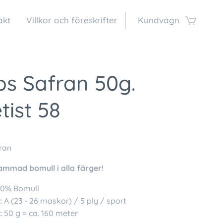
akt
Villkor och föreskrifter
Kundvagn
ps Safran 50g.
ist 58
ran
ammad bomull i alla färger!
0% Bomull
:
A (23 - 26 maskor) / 5 ply / sport
:
50 g = ca. 160 meter