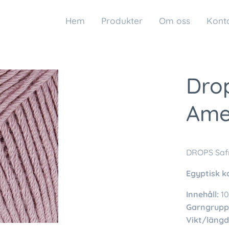
Hem
Produkter
Om oss
Kont
Dro
Amet
DROPS Saf
Egyptisk k
Innehåll:
10
Garngrupp
Vikt/längd