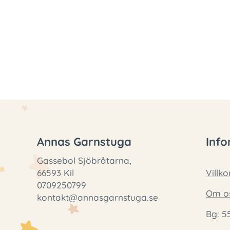
Annas Garnstuga
Info
Gassebol Sjöbråtarna,
66593 Kil
Villko
0709250799
Om o
kontakt@annasgarnstuga.se
Bg: 5