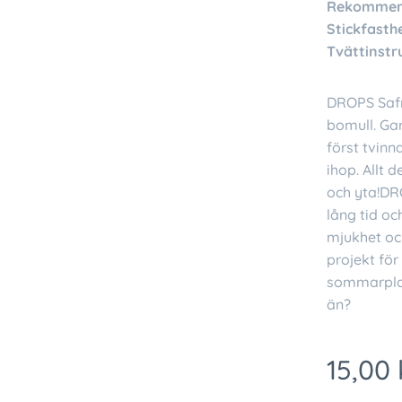
Rekommend
Stickfasthe
Tvättinstr
DROPS Safr
bomull. Ga
först tvinn
ihop. Allt 
och yta!DR
lång tid oc
mjukhet och
projekt för
sommarplag
än?
15,00