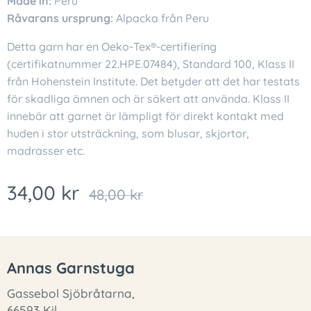
Made in:
Peru
Råvarans ursprung:
Alpacka från Peru
Detta garn har en Oeko-Tex®-certifiering
(certifikatnummer 22.HPE.07484), Standard 100, Klass II
från Hohenstein Institute. Det betyder att det har testats
för skadliga ämnen och är säkert att använda. Klass II
innebär att garnet är lämpligt för direkt kontakt med
huden i stor utsträckning, som blusar, skjortor,
madrasser etc.
34,00
kr
48,00
kr
Annas Garnstuga
Gassebol Sjöbråtarna,
66593 Kil