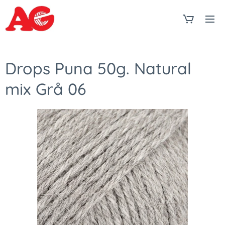
Drops Puna 50g. Natural
mix Grå 06