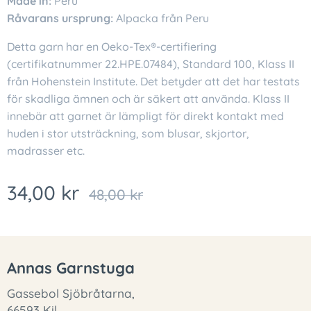
Made in:
Peru
Råvarans ursprung:
Alpacka från Peru
Detta garn har en Oeko-Tex®-certifiering
(certifikatnummer 22.HPE.07484), Standard 100, Klass II
från Hohenstein Institute. Det betyder att det har testats
för skadliga ämnen och är säkert att använda. Klass II
innebär att garnet är lämpligt för direkt kontakt med
huden i stor utsträckning, som blusar, skjortor,
madrasser etc.
34,00
kr
48,00
kr
Annas Garnstuga
Gassebol Sjöbråtarna,
66593 Kil