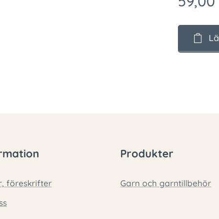
59,00
Lä
rmation
Produkter
r, föreskrifter
Garn och garntillbehör
ss