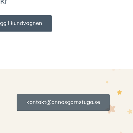
kr
gg i kundvagnen
kontakt@annasgarnstuga.se