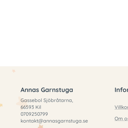
Annas Garnstuga
Info
Gassebol Sjöbråtarna,
66593 Kil
Villko
0709250799
Om o
kontakt@annasgarnstuga.se