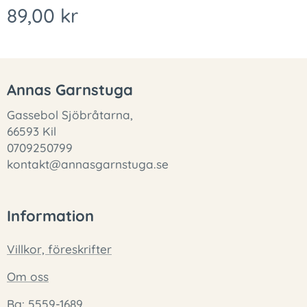
89,00
kr
Annas Garnstuga
Gassebol Sjöbråtarna,
66593 Kil
0709250799
kontakt@annasgarnstuga.se
Information
Villkor, föreskrifter
Om oss
Bg: 5559-1689