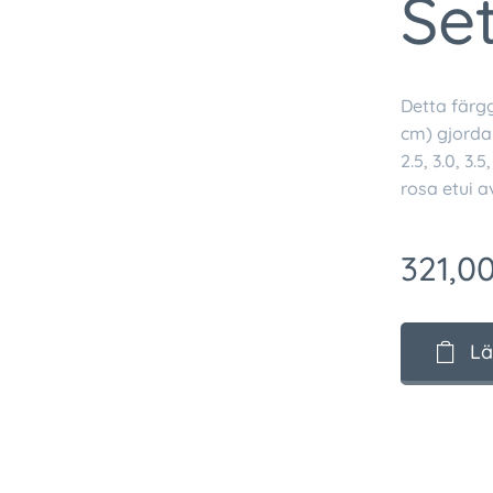
Se
Detta färgg
cm) gjorda 
2.5, 3.0, 3.
rosa etui a
321,0
Lä