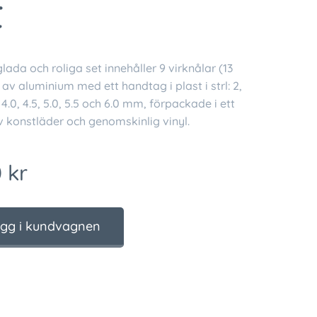
t
lada och roliga set innehåller 9 virknålar (13
av aluminium med ett handtag i plast i strl: 2,
5, 4.0, 4.5, 5.0, 5.5 och 6.0 mm, förpackade i ett
v konstläder och genomskinlig vinyl.
0
kr
gg i kundvagnen