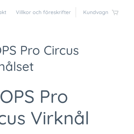
akt
Villkor och föreskrifter
Kundvagn
PS Pro Circus
nålset
OPS Pro
cus Virknål