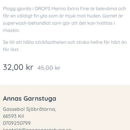
Plagg gjorda i DROPS Merino Extra Fine är bekväma och
får en väldigt fin yta som är mjuk mot huden. Garnet är
superwash-behandlat som gör att det kan tvättas i
maskin.
Se till att hålla stickfastheten och sticka hellre för hårt än
för löst.
32,00
kr
45,00
kr
Annas Garnstuga
Gassebol Sjöbråtarna,
66593 Kil
0709250799
kontakt@annasgarnstuga.se