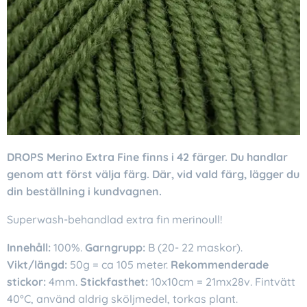
DROPS Merino Extra Fine
finns i 42 färger. Du handlar
genom att först välja färg. Där, vid vald färg, lägger du
din beställning i kundvagnen.
Superwash-behandlad extra fin merinoull!
Innehåll:
100%.
Garngrupp:
B (20- 22 maskor).
Vikt/längd:
50g = ca 105 meter.
Rekommenderade
stickor:
4mm.
Stickfasthet:
10x10cm = 21mx28v. Fintvätt
40°C, använd aldrig sköljmedel, torkas plant.