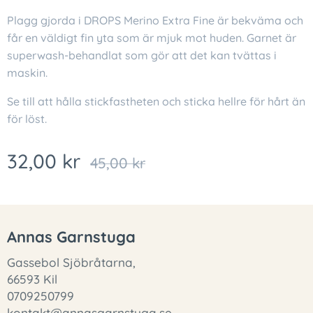
Plagg gjorda i DROPS Merino Extra Fine är bekväma och
får en väldigt fin yta som är mjuk mot huden. Garnet är
superwash-behandlat som gör att det kan tvättas i
maskin.
Se till att hålla stickfastheten och sticka hellre för hårt än
för löst.
32,00
kr
45,00
kr
Annas Garnstuga
Gassebol Sjöbråtarna,
66593 Kil
0709250799
kontakt@annasgarnstuga.se