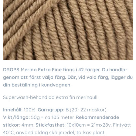
DROPS Merino Extra Fine
finns i 42 färger. Du handlar
genom att först välja färg. Där, vid vald färg, lägger du
din beställning i kundvagnen.
Superwash-behandlad extra fin merinoull!
Innehåll:
100%.
Garngrupp:
B (20- 22 maskor).
Vikt/längd:
50g = ca 105 meter.
Rekommenderade
stickor:
4mm.
Stickfasthet:
10x10cm = 21mx28v. Fintvätt
40°C, använd aldrig sköljmedel, torkas plant.