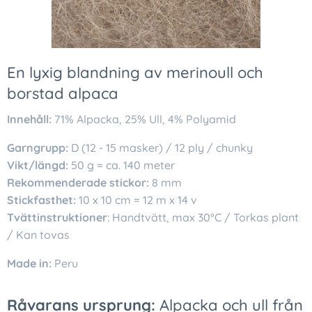
En lyxig blandning av merinoull och
borstad alpaca
Innehåll:
71% Alpacka, 25% Ull, 4% Polyamid
Garngrupp:
D (12 - 15 masker) / 12 ply / chunky
Vikt/längd:
50 g = ca. 140 meter
Rekommenderade stickor:
8 mm
Stickfasthet:
10 x 10 cm = 12 m x 14 v
Tvättinstruktioner
: Handtvätt, max 30°C / Torkas plant
/ Kan tovas
Made in:
Peru
Råvarans ursprung:
Alpacka och ull från