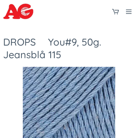
DROPS❤You#9, 50g.
Jeansblå 115