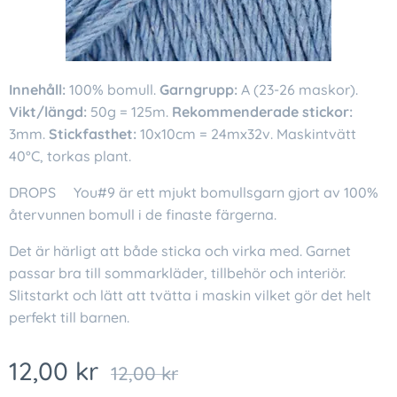
Innehåll:
100% bomull.
Garngrupp:
A (23-26 maskor).
Vikt/längd:
50g = 125m.
Rekommenderade stickor:
3mm.
Stickfasthet:
10x10cm = 24mx32v. Maskintvätt
40°C, torkas plant.
DROPS❤You#9 är ett mjukt bomullsgarn gjort av 100%
återvunnen bomull i de finaste färgerna.
Det är härligt att både sticka och virka med. Garnet
passar bra till sommarkläder, tillbehör och interiör.
Slitstarkt och lätt att tvätta i maskin vilket gör det helt
perfekt till barnen.
12,00
kr
12,00
kr