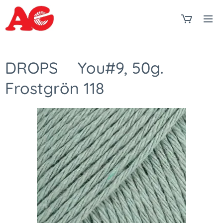
DROPS❤You#9, 50g.
Frostgrön 118