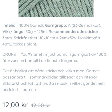
Innehåll:
100% bomull.
Garngrupp:
A (23-26 maskor).
Vikt/längd:
50g = 125m.
Rekommenderade stickor:
3mm.
Stickfasthet:
10x10cm = 24mx32v. Maskintvätt
40°C, torkas plant.
DROPS❤You#9 är ett mjukt bomullsgarn gjort av 100%
återvunnen bomull i de finaste färgerna.
Det är härligt att både sticka och virka med. Garnet
passar bra till sommarkläder, tillbehör och interiör.
Slitstarkt och lätt att tvätta i maskin vilket gör det helt
perfekt till barnen.
12,00
kr
12,00
kr