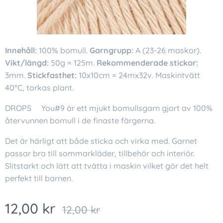
Innehåll:
100% bomull.
Garngrupp:
A (23-26 maskor).
Vikt/längd:
50g = 125m.
Rekommenderade stickor:
3mm.
Stickfasthet:
10x10cm = 24mx32v. Maskintvätt
40°C, torkas plant.
DROPS❤You#9 är ett mjukt bomullsgarn gjort av 100%
återvunnen bomull i de finaste färgerna.
Det är härligt att både sticka och virka med. Garnet
passar bra till sommarkläder, tillbehör och interiör.
Slitstarkt och lätt att tvätta i maskin vilket gör det helt
perfekt till barnen.
12,00
kr
12,00
kr