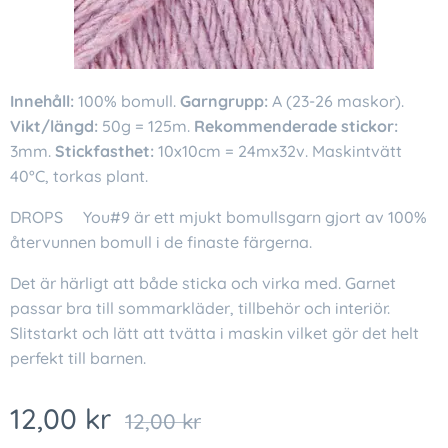
Innehåll:
100% bomull.
Garngrupp:
A (23-26 maskor).
Vikt/längd:
50g = 125m.
Rekommenderade stickor:
3mm.
Stickfasthet:
10x10cm = 24mx32v. Maskintvätt
40°C, torkas plant.
DROPS❤You#9 är ett mjukt bomullsgarn gjort av 100%
återvunnen bomull i de finaste färgerna.
Det är härligt att både sticka och virka med. Garnet
passar bra till sommarkläder, tillbehör och interiör.
Slitstarkt och lätt att tvätta i maskin vilket gör det helt
perfekt till barnen.
12,00
kr
12,00
kr