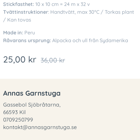
Stickfasthet:
10 x 10 cm = 24 m x 32 v
Tvättinstruktioner
: Handtvätt, max 30°C / Torkas plant
/ Kan tovas
Made in:
Peru
Råvarans ursprung:
Alpacka och ull från Sydamerika
25,00
kr
36,00
kr
Annas Garnstuga
Gassebol Sjöbråtarna,
66593 Kil
0709250799
kontakt@annasgarnstuga.se